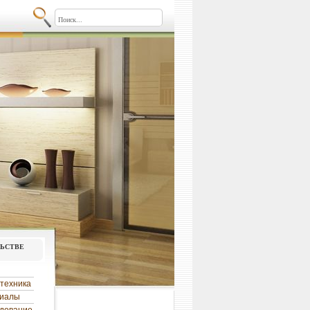
льстве
техника
риалы