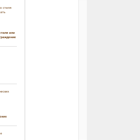
стиля или
граждение
ских