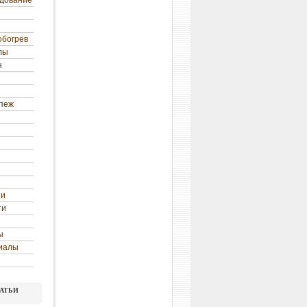
удование
обогрев
лы
н
епеж
ни
ти
ы
иалы
атьи