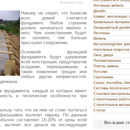
Инструменты и обор
26 августа, 2012
Интерьер, мебель
Дизайн
Никому не секрет, что базисом
Климат: вентиляция, 
всех домой считается
Кровельные материа
фундамент. Любое строение
должно начинаться именно с
Ландшафтный дизай
него. Чем качественнее будет
Лестницы
он заложен, тем больше
Мебель
прослужит сооружение.
Металлоизделия, кр
Напольные покрытия
Основной функцией
Окна, двери
фундамента будет удержание
Пиломатериалы
всей конструкции, предотвратив
оседание, перекашивание, а
Плитка, камень
также появление трещин или
Потолки
любых других неприятностей.
Сантехника
надежным.
Сауны, бассейны, ба
Системы безопаснос
в фундамента, каждый из которых имеет
Стеновые материалы
ность и технические особенности при
Строительные работ
Строительные матер
ользу того, что на нем не стоит пытаться
Статьи
 фальшивка вылезет наружу. По данным
обычно составляет 15-20% от цены всей
Последние ст
я, вытянет все деньги на последующие