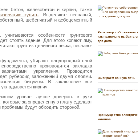
жен бетон, железобетон и кирпич, также
оизоляцию купить
. Выделяют: песчаный,
зобетонный, щебенчатый и асбоцементный
Репетитор собственного 
 учитываются особенности грунтового
как правильно выбрать о
дет стоять здание. Для этого копают яму,
для дома
итают грунт из целинного песка, песчано-
 фундамента, убирают плодородный слой
непосредственно производится закладка
ариантами укрепления. Проводится
йдет рубероид заложенный двумя слоями.
Выбираем банную печь
оизоляция битумом. В заключение все
 укладывается кирпич.
лжном уровне, лучше доверить в руки
, которые за определенную плату сделают
м проблемы будут обходить стороной.
Преимущество электриче
каминов