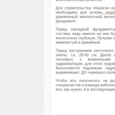
Для строительства «базиса» ну
необходимо для основы
гидр
деревянный, монолитный, желе
фундамент.
Перед закладкой фундамента,
состава, ведь именно на нем бу
желательно глубокую. Лучшим сч
каменистый и гравийный.
Перед построением ленточного
земли, т.е. 20-40 см. Далее 
«основы», с возможными в
гидроизоляция, для этого подо
Выполняется подземная гидр
выравнивают. ДО чернового пола
Чтобы все получилось на до
специалистов и команде рабочих
все, как нужно. А в последующе