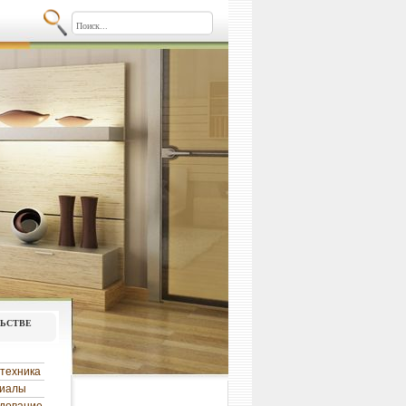
льстве
техника
риалы