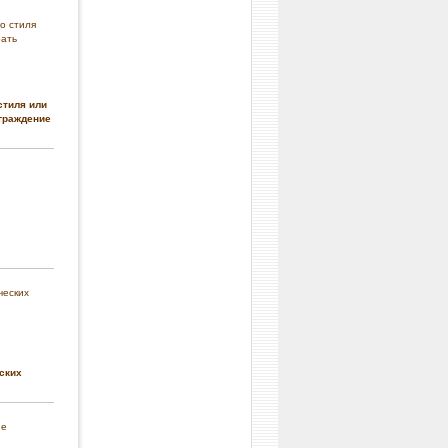
стиля или
граждение
ских