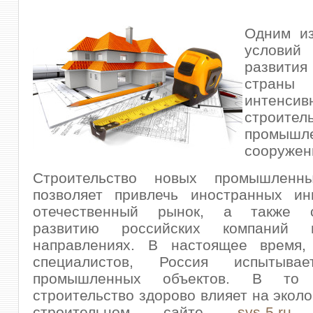
Одним и
условий
развити
страны
интенс
строител
промышл
сооружен
Строительство новых промышленны
позволяет привлечь иностранных ин
отечественный рынок, а также сп
развитию российских компаний
направлениях. В настоящее время
специалистов, Россия испытыва
промышленных объектов. В то
строительство здорово влияет на эколо
строительном сайте
svs-5.ru
к