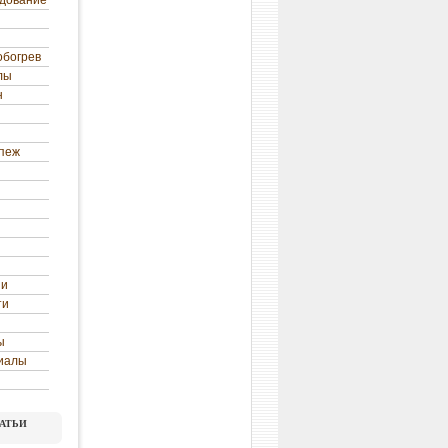
удование
обогрев
лы
н
епеж
ни
ти
ы
иалы
атьи