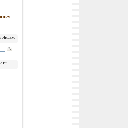
сгорит:
т Яндекс
веты