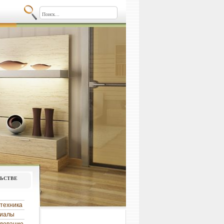
льстве
техника
риалы