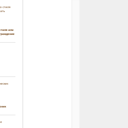
стиля или
граждение
ских