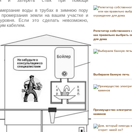
ном и затереть стык при помощи
амерзание воды в трубах в зимнюю пору
ь промерзания земли на вашем участке и
уровня. Если это сделать невозможно,
щим кабелем.
Репетитор собственного 
как правильно выбрать о
для дома
Выбираем банную печь
Преимущество электриче
каминов