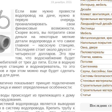
Инструменты и обор
19 декабря, 2011
Интерьер, мебель
Дизайн
Если вам нужно провести
Климат: вентиляция, 
водопровод на даче, нужно в
Кровельные материа
первую очередь
проанализировать свои
Ландшафтный дизай
финансовые возможности.
Лестницы
Скорее всего, вы потратите свои
Мебель
деньги на некоторые мелкие
Металлоизделия, кр
детали водопровода и что самое
Напольные покрытия
главное – насосную станцию.
Окна, двери
Последняя стоит около двухсот –
Пиломатериалы
четырехсот долларов.
Это при
Плитка, камень
том, что водоснабжение будет
ебителей от трех до пяти. Если в водную
Потолки
ную станцию и водонагреватель, то это
Сантехника
ров и при этом можно еще будет сделать
Сауны, бассейны, ба
ми
для дачи.
Системы безопаснос
Стеновые материалы
матично показывает принцип подключения
Строительные работ
конца и имеет определенные особенности:
Строительные матер
воды происходит из прилежащего к дому
Статьи
борудования.
истемой водопровода является выводная
Последние ст
я в систему водопровода. Крепить трубу к