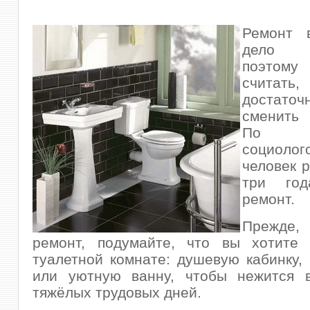
Ремонт 
дело с
поэтом
считат
достат
сменить 
По св
социоло
человек р
три год
ремонт.
Прежде, 
ремонт, подумайте, что вы хотите 
туалетной комнате: душевую кабинку,
или уютную ванну, чтобы нежится 
тяжёлых трудовых дней.