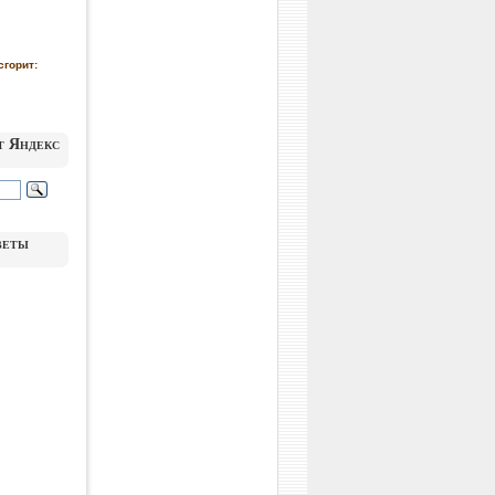
сгорит:
т Яндекс
веты