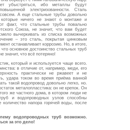
дет убыстряться, ибо металлы будут
повышенной электризованности. Сталь
 совсем. А еще стальные трубы довольно
 которые ничего не знают о монтаже и
тот факт, что стальные трубы повально
тского Союза, не значит, что вам будет
смело вычеркивать из списка возможных
ючение – это сталь, покрытая цинковым
мент останавливает коррозию. Но, в итоге,
 что основное достоинство стальных труб
е значит, что всё потеряно!
стик, который и используется чаще всего.
инства: в отличие от, например, меди, его
верхность практически не ржавеет и не
ть, удара током во время приёма ванной
ать такой водопровод довольно легко, но.
остаток металопласстика: он не крепок. Он
ого же частного дома, в котором люди не
труб и водопроводных узлов способны
 количество напора горячей воды, после
блему водопроводных труб возможно.
ься за это дело!