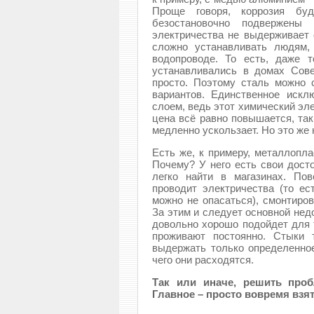
Проще говоря, коррозия бу
безостановочно подвержены 
электричества не выдерживает
сложно устанавливать людям,
водопроводе. То есть, даже 
устанавливались в домах Сове
просто. Поэтому сталь можно 
вариантов. Единственное искл
слоем, ведь этот химический эле
цена всё равно повышается, так
медленно ускользает. Но это же н
Есть же, к примеру, металлопла
Почему? У него есть свои досто
легко найти в магазинах. По
проводит электричества (то ес
можно не опасаться), смонтиров
За этим и следует основной нед
довольно хорошо подойдет для т
проживают постоянно. Стыки 
выдержать только определенное
чего они расходятся.
Так или иначе, решить про
Главное – просто вовремя взят