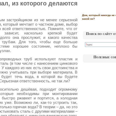
ал, из которого делаются
Дом, который никогда не 
какой он?
ым застройщиком из не менее серьезной
, который мечтает о частном доме, выбор
 всей ответственностью. Помните, что от
 зависит, насколько крепкой будет
Поиск по сайту о
долго она прослужит, и какого качества
 трубам. Для того, чтобы еще больше
стеме хорошее состояние, неплохо бы
узлах.
Полезные со
опроводных труб используют пластик и
сталь (в том числе с нанесением цинкового
 У каждого из них есть свои достоинства и
нужно учитывать при выборе материала. В
 будет течь вода, в которой вы будете
Серьезная ответственность, не так ли?
носительно дешёвая, подходит огромному
которые необходимы при монтировании
 быстро ржавеет и портится, а холодная
х уже. Возможно ли, как-то устроить так,
олько горячая вода? В теории – да, но это
состыковать сталь с другими материалами –
 она образует с ними гальваническую пару.