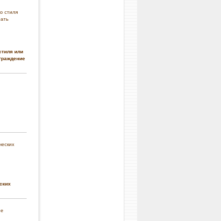
стиля или
граждение
ских