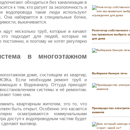
едпочитают обходиться без канализации в
сится к тем, кто ратует за экологичность и
тве водопровода такие люди используют
. Она набирается в специальные бочки,
димости, выкачивается.
к идут несколько труб, которые и качают
Репетитор собственного 
как правильно выбрать о
 это подходит для людей, которые не
для дома
 постоянно, и поэтому не хотят регулярно
истема в многоэтажном
Выбираем банную печь
огоэтажном доме, состоящем из квартир,
ЖЭКа. Если необходим ремонт труб и
помощью к Водоканалу. Оттуда приходят
 восстановлением системы и её ремонтом.
огают тоже они.
омнить квартирным жителям, это то, что
лжен быть открыт. Особенно это касается
Преимущество электриче
каминов
улярно осматриваются коммунальными
тра доступ к водопроводным частям будет
 сделают выговор.