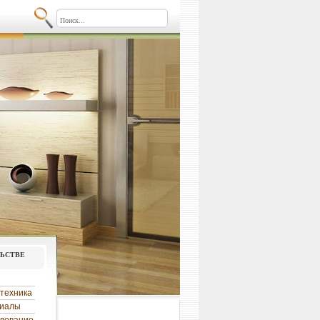
льстве
техника
риалы