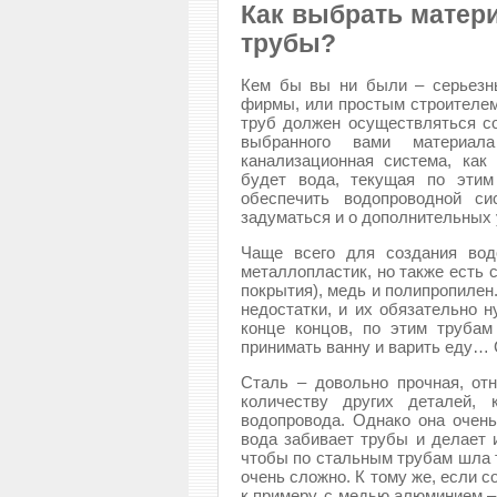
Как выбрать матери
трубы?
Кем бы вы ни были – серьезн
фирмы, или простым строителем
труб должен осуществляться со
выбранного вами материала
канализационная система, как 
будет вода, текущая по этим
обеспечить водопроводной си
задуматься и о дополнительных 
Чаще всего для создания вод
металлопластик, но также есть 
покрытия), медь и полипропилен.
недостатки, и их обязательно 
конце концов, по этим трубам
принимать ванну и варить еду… 
Сталь – довольно прочная, от
количеству других деталей, 
водопровода. Однако она очень
вода забивает трубы и делает и
чтобы по стальным трубам шла т
очень сложно. К тому же, если 
к примеру, с медью алюминием –