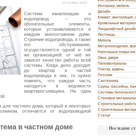
Инструменты и обор
10 октября, 2016
Интерьер, мебель
Дизайн
Система канализации и
Климат: вентиляция, 
водопровод – это
Кровельные материа
обязательные элементы,
которые устанавливаются в
Ландшафтный дизай
каждом многоэтажном доме.
Лестницы
Строение водопровода, а также
Мебель
его обслуживание,
Металлоизделия, кр
осуществляется одной и той
Напольные покрытия
же организацией: от неё же
Окна, двери
зависит качество работы всей
Пиломатериалы
системы.
Когда дело доходит
Плитка, камень
до квартир и частей
водопровода в них, то нужно
Потолки
помнить, что каждая часть
Сантехника
находится в ведомости
Сауны, бассейны, ба
квартиросъемщика. Ни одна
Системы безопаснос
ой.
Стеновые материалы
Строительные работ
 для частного дома, который в некоторых
Строительные матер
зяином, отличается от водопроводной
Статьи
тема в частном доме
Последние ст