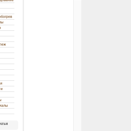
удование
обогрев
лы
н
епеж
ни
ти
ы
иалы
атьи