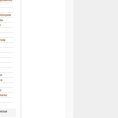
удование
обогрев
лы
н
епеж
ни
ти
ы
иалы
атьи