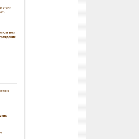
стиля или
граждение
ских