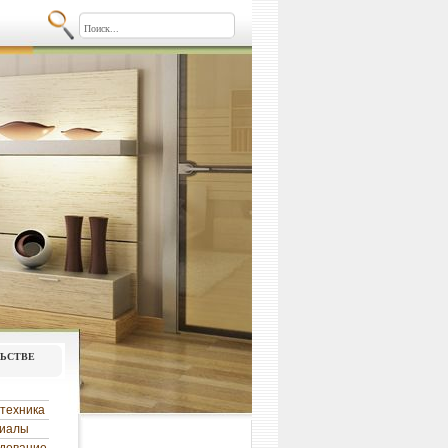
льстве
техника
риалы