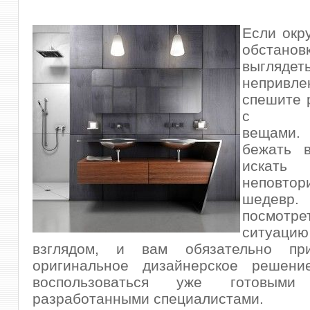
Если окр
обстан
выглядет
непривле
спешите 
с при
вещами
бежать 
искать 
неповтор
шедевр.
посмо
ситуац
взглядом, и вам обязательно при
оригинальное дизайнерское решение
воспользоваться уже готовыми 
разработанными специалистами.