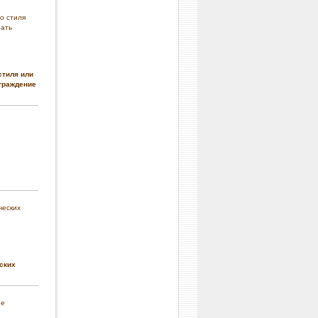
стиля или
граждение
ских