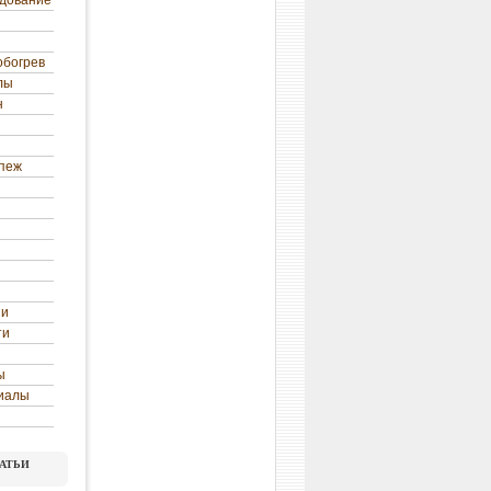
удование
обогрев
лы
н
епеж
ни
ти
ы
иалы
атьи