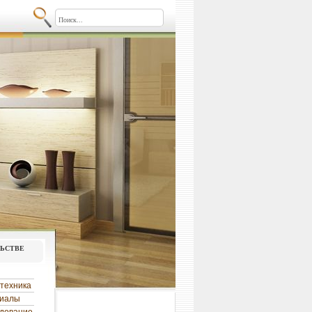
льстве
техника
риалы