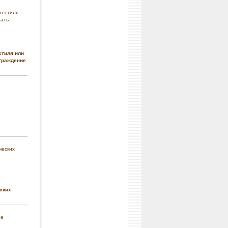
стиля или
граждение
ских