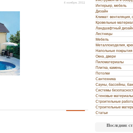
Инструменты и обор
4 ноября, 2011
Интерьер, мебель
Дизайн
Климат: вентиляция, 
Кровельные материа
Ландшафтный дизай
Лестницы
Мебель
Металлоизделия, кр
Напольные покрытия
Окна, двери
Пиломатериалы
Плитка, камень
Потолки
Сантехника
Сауны, бассейны, ба
Системы безопаснос
Стеновые материалы
Строительные работ
Строительные матер
Статьи
Последние ст