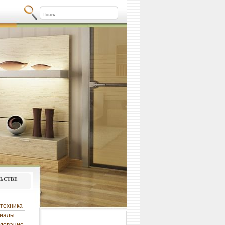
льстве
техника
риалы