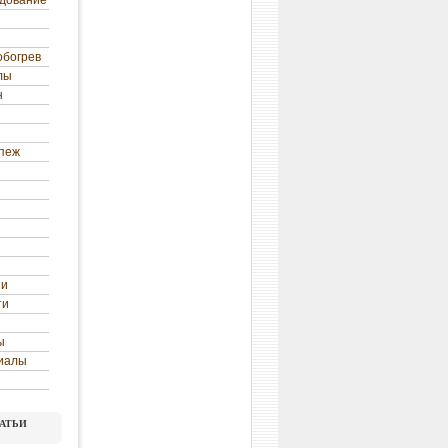
удование
обогрев
лы
н
епеж
ни
ти
ы
иалы
атьи