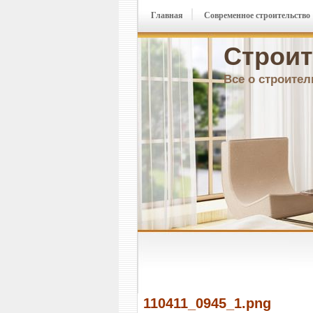
Главная
Современное строительство
Строит
Все о строител
110411_0945_1.png