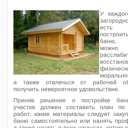
У каждог
загоро
есть 
постро
баню, 
можн
рассла
восстано
физич
морально
а также отвлечься от рабочей об
получить невероятное удовольствие.
Приняв решение о постройке бани
участка должен составить план по
работ, какие материалы следует закуп
баню самостоятельно или нанять про
а также узнать о всех нюансах, которы