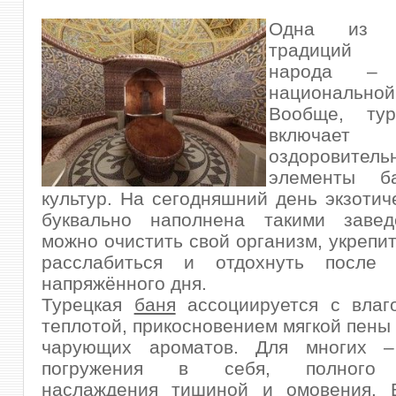
Одна из д
традиций 
народа – 
национально
Вообще, тур
включае
оздоровитель
элементы б
культур. На сегодняшний день экзотич
буквально наполнена такими завед
можно очистить свой организм, укрепит
расслабиться и отдохнуть после 
напряжённого дня.
Турецкая
баня
ассоциируется с влаго
теплотой, прикосновением мягкой пены
чарующих ароматов. Для многих –
погружения в себя, полного 
наслаждения тишиной и омовения. 