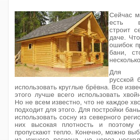
Сейчас мн
есть во
строит с
даче. Чт
ошибок п
бани, ст
несколько
Для п
русской 
использовать круглые брёвна. Все изве
этого лучше всего использовать хвой
Но не всем известно, что не каждое хв
подходит для этого. Для постройки бан
использовать сосну из северного регио
них высокая плотность и поэтому
пропускают тепло. Конечно, можно выб
из южного региона, но через нескол