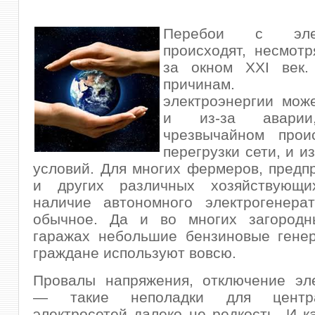
Перебои с элект
происходят, несмотр
за окном XXI век
причинам. От
электроэнергии мож
и из-за авари
чрезвычайном прои
перегрузки сети, и и
условий. Для многих фермеров, предп
и других различных хозяйствующи
наличие автономного электрогенера
обычное.
Да и во многих загородн
гаражах небольшие бензиновые гене
граждане используют вовсю.
Провалы напряжения, отключение эле
— такие неполадки для центра
электросетей далеко не редкость. И к