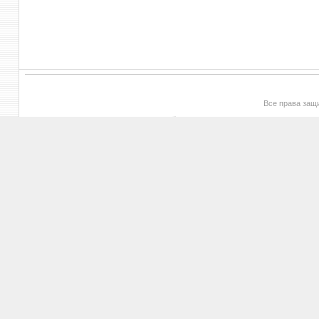
Все права за