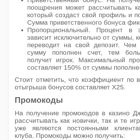
поощрения может рассчитывать к
который создаст свой профиль и по
Сумма приветственного бонуса фик
Пропорциональный. Процент в 
зависит исключительно от суммы, к
переводит на свой депозит. Чем
сумму пополнен счет, тем бол
получит игрок. Максимальный пр
составляет 150% от суммы пополне
Стоит отметить, что коэффициент по 
отыгрыша бонусов составляет Х25.
Промокоды
На получение промокодов в казино Д
рассчитывать как новички, так и те иг
уже являются постоянными клиента
клуба. Промокоды можно получить: