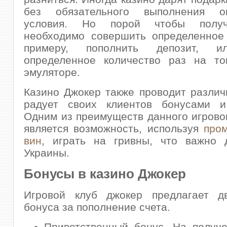
без обязательного выполнения оп
условия. Но порой чтобы получ
необходимо совершить определенное 
примеру, пополнить депозит, и
определенное количество раз на т
эмуляторе.
Казино Джокер также проводит различ
радует своих клиентов бонусами и
Одним из преимуществ данного игрово
является возможность, используя
про
вин
, играть на гривны, что важно 
Украины.
Бонусы в казино Джокер
Игровой клуб джокер предлагает д
бонуса за пополнение счета.
Приветственный бонус. На получ