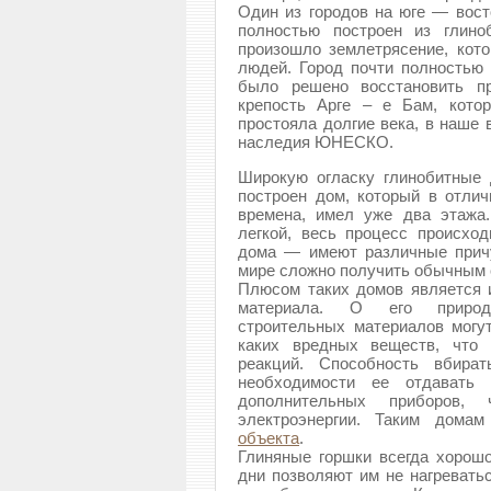
Один из городов на юге — вост
полностью построен из глино
произошло землетрясение, кото
людей. Город почти полностью
было решено восстановить пр
крепость Арге – е Бам, кото
простояла долгие века, в наше 
наследия ЮНЕСКО.
Широкую огласку глинобитные 
построен дом, который в отлич
времена, имел уже два этажа
легкой, весь процесс происхо
дома — имеют различные прич
мире сложно получить обычным 
Плюсом таких домов является 
материала. О его природн
строительных материалов могут
каких вредных веществ, что 
реакций. Способность вбир
необходимости ее отдавать 
дополнительных приборов,
электроэнергии. Таким дома
объекта
.
Глиняные горшки всегда хорошо
дни позволяют им не нагреватьс