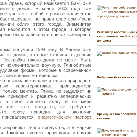
ока Ирана, который называется Бам, был
битных домов. В конце 2003 года там
рое унесло с собой огромное количество
 был разрушен, но правительством Ирана
ежний облик этого города. Знаменитая
рая находится в этом городе и которая
Репетитор собственного 
время была занесена в список всемирного
как правильно выбрать о
для дома
дома получили 1994 году. В Англии был
ие от домов, которые строили в древние
. Постройка такого дома не может быть
дит исключительно вручную. Глинобитные
удливые формы, которые в современном
строительным материалом.
Выбираем банную печь
использование исключительно природного
ых характеристиках, производители
 только мечтать. Глина, не выделяет ни
не приводит к развитию аллергических
ать в себя лишнюю влагу и по мере
и для этого процесса, не требуется
 что сразу приводит для экономии
Преимущество электриче
м присваивается
энергетический паспорт
каминов
 сохраняют тепло продуктов, а в жаркие
я. Такой же процесс происходит и внутри