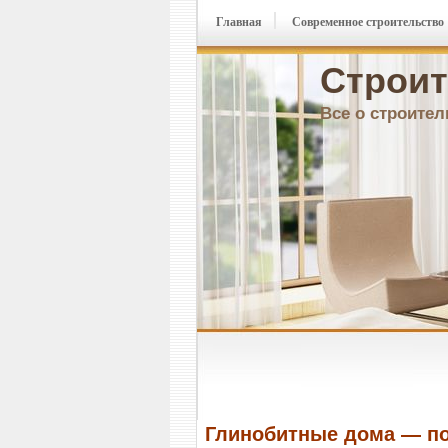
Главная
Современное строительство
Строит
Все о строител
Глинобитные дома — по