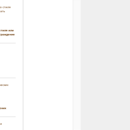
стиля или
граждение
ских