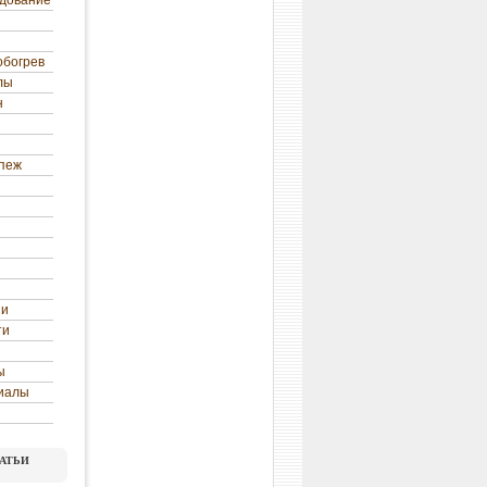
удование
обогрев
лы
н
епеж
ни
ти
ы
иалы
атьи