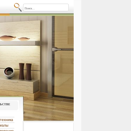
льстве
техника
риалы