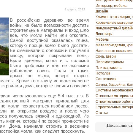
Инструменты и обор
Интерьер, мебель
1 марта, 2012
Дизайн
Климат: вентиляция, 
В российских деревнях во время
Кровельные материа
войны не было возможности достать
Ландшафтный дизай
строительные материалы и вход шло
Лестницы
все, что могли найти или откопать.
Мебель
Самой доступной оказалась глина,
которую проще
всего было достать.
Металлоизделия, кр
Ее смешивали с соломой и получали
Напольные покрытия
массу, которой покрывали полы.
Окна, двери
Были времена, когда и с соломой
Пиломатериалы
были проблемы и для ее экономии
Плитка, камень
добавляли навоз. Полы в таких
Потолки
домах не мыли, поверх старых
Сантехника
массы. Кроме того глину использовали не
Сауны, бассейны, ба
е строили и дома, которые носили название
Системы безопаснос
риал использовалась еще 5-4 тыс. н.э. В
Стеновые материалы
единственный материал пригодный для
Строительные работ
 не могли похвастаться изобилием лесов.
Строительные матер
ли на открытом воздухе и после чего
Статьи
сса получалась вязкой и однородной. Из
ь кирпич, который по своей прочности не
Последние ст
ям. Дома, начинали строить в весенние
остройка могла, как следует просохнуть.