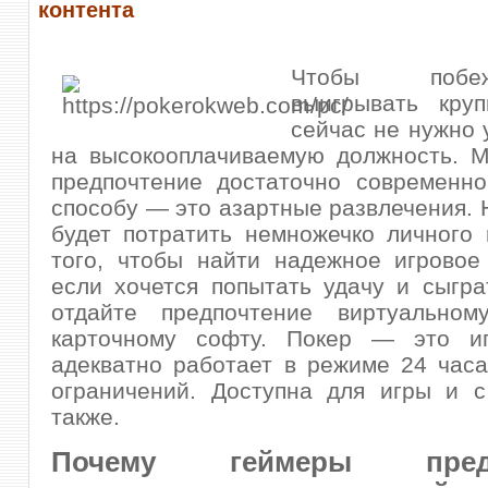
контента
Чтобы поб
выигрывать круп
сейчас не нужно 
на высокооплачиваемую должность. М
предпочтение достаточно современно
способу — это азартные развлечения. 
будет потратить немножечко личного
того, чтобы найти надежное игровое
если хочется попытать удачу и сыгра
отдайте предпочтение виртуальном
карточному софту. Покер — это иг
адекватно работает в режиме 24 часа
ограничений. Доступна для игры и с
также.
Почему геймеры предп