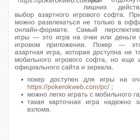
лишних действ
выбор азартного игрового софта. Пр
можно развлекаться не только в офф
онлайн-формате. Самый перспекти
игры — это игра на очки или деньги
игровом приложении. Покер — это
азартная игра, которая доступна не т
мобильного игрового софта, но еще 
официального сайта и зеркала.
покер доступен для игры на о
https://pokerokweb.com/pc/
;
можно легко играть с мобильного г
такая карточная игра надежно 
взлома.