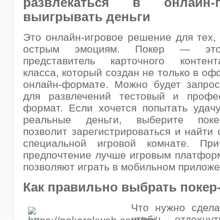
развлекаться в онлайн
выигрывать деньги
Это онлайн-игровое решение для тех, 
острым эмоциям. Покер — это
представитель карточного контен
класса, который создан не только в оф
онлайн-формате. Можно будет запрос
для развлечений тестовый и профе
формат. Если хочется попытать удач
реальные деньги, выберите поке
позволит зарегистрироваться и найти 
специальной игровой комнате. При
предпочтение лучше игровым платфор
позволяют играть в мобильном приложе
Как правильно выбрать покер
Что нужно сдела
чтобы отдохнут