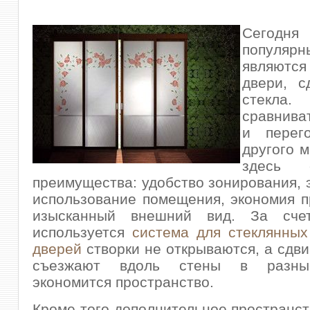
Сегод
популярн
являются
двери, с
стекл
сравнива
и перег
другого м
здесь 
преимущества: удобство зонирования,
использование помещения, экономия п
изысканный внешний вид.
За сче
используется
система для стеклянны
дверей
створки не открываются, а сдви
съезжают вдоль стены в разны
экономится пространство.
Кроме того дополнительное пространст