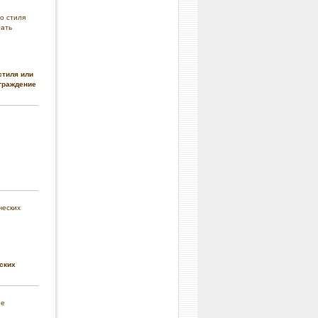
стиля или
граждение
ских