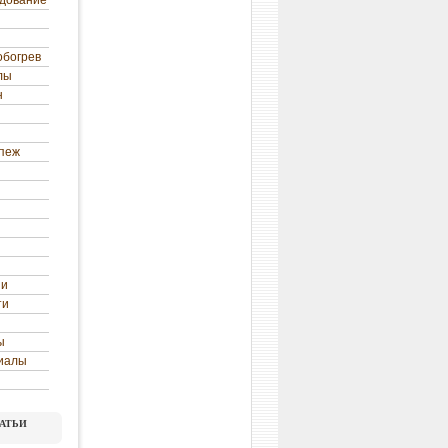
удование
обогрев
лы
н
епеж
ни
ти
ы
иалы
атьи