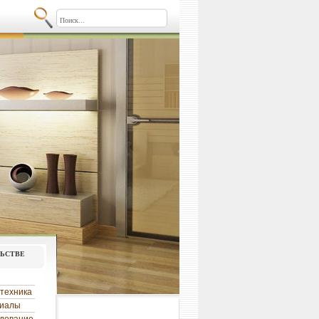
льстве
техника
риалы