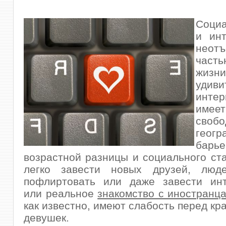
Соци
и инт
неот
час
жиз
удиви
интер
име
сво
геогр
барье
возрастной разницы и социального ст
легко завести новых друзей
, люд
пофлиртовать или даже завести инт
или реальное
знакомство с иностранц
как известно, имеют слабость перед кр
девушек.