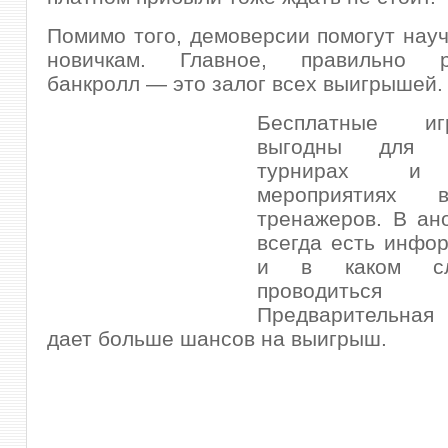
Помимо того, демоверсии помогут науч
новичкам. Главное, правильно ра
банкролл — это залог всех выигрышей.
Бесплатные и
выгодны для 
турнирах и 
мероприятиях 
тренажеров. В ан
всегда есть инфор
и в каком сл
проводиться с
Предварительная
дает больше шансов на выигрыш.