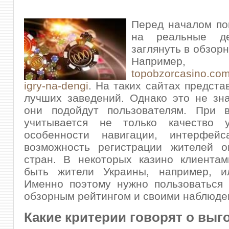
Перед началом по
на реальные де
заглянуть в обзор
Например,
topobzorcasino.com
igry-na-dengi
. На таких сайтах предста
лучших заведений. Однако это не зна
они подойдут пользователям. При 
учитывается не только качество 
особенности навигации, интерфей
возможность регистрации жителей о
стран. В некоторых казино клиентам
быть жители Украины, например, и
Именно поэтому нужно пользоваться 
обзорным рейтингом и своими наблюде
Какие критерии говорят о выг