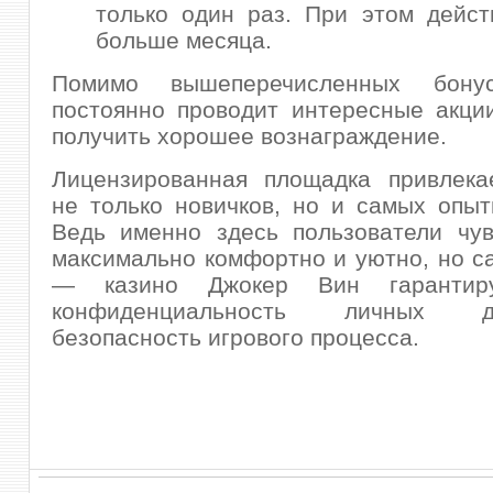
только один раз. При этом дейс
больше месяца.
Помимо вышеперечисленных бонус
постоянно проводит интересные акци
получить хорошее вознаграждение.
Лицензированная площадка привлека
не только новичков, но и самых опыт
Ведь именно здесь пользователи чув
максимально комфортно и уютно, но с
— казино Джокер Вин гарантир
конфиденциальность личных
безопасность игрового процесса.