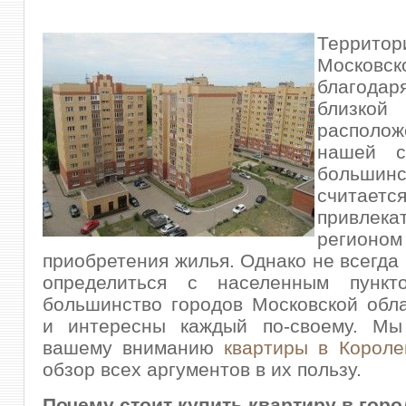
Территор
Московск
благод
близкой
располо
нашей с
большин
считаетс
привлека
регион
приобретения жилья. Однако не всегда 
определиться с населенным пункт
большинство городов Московской обл
и интересны каждый по-своему. Мы
вашему вниманию
квартиры в Короле
обзор всех аргументов в их пользу.
Почему стоит купить квартиру в гор