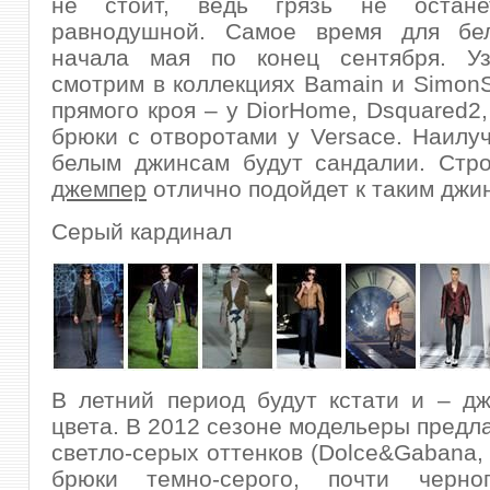
не стоит, ведь грязь не остан
равнодушной. Самое время для бе
начала мая по конец сентября. У
смотрим в коллекциях Bamain и SimonS
прямого кроя – у DiorHome, Dsquared2, 
брюки с отворотами у Versace. Наилу
белым джинсам будут сандалии. Стр
джемпер
отлично подойдет к таким джи
Серый кардинал
В летний период будут кстати и – д
цвета. В 2012 сезоне модельеры предл
светло-серых оттенков (Dolce&Gabana, 
брюки темно-серого, почти черно