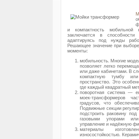
М
о
ф
и компактность мобильной 
заключается в способности
адаптируясь под нужды рабо
Решающее значение при выборе
моменты:
мобильность. Многие моде
позволяет легко перемещ
или даже кабинетами. В с
компактную тумбу или
пространство. Это особен
где каждый квадратный мет
поворотная система — е
моек-трансформеров ча
градусов, что обеспечи
Подвижные секции регулир
подстроить раковину под
газовыми упорами или
управление и надёжную фи
материалы изготов
износостойкостью. Керами