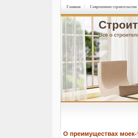
Главная
Современное строительство
Строит
Все о строител
О преимуществах моек