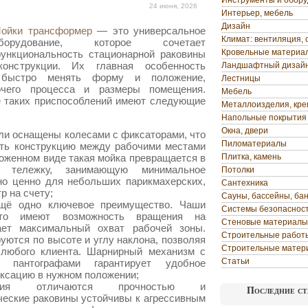
Инструменты и обор
24 июня, 2026
Интерьер, мебель
Дизайн
ойки трансформер
— это универсальное
Климат: вентиляция, 
борудование, которое сочетает
Кровельные материа
ункциональность стационарной раковины
конструкции.
Их главная особенность
Ландшафтный дизай
 быстро менять форму и положение,
Лестницы
чего процесса и размеры помещения.
Мебель
 таких приспособлений имеют следующие
Металлоизделия, кр
Напольные покрытия
Окна, двери
ли оснащены колесами с фиксаторами, что
Пиломатериалы
ать конструкцию между рабочими местами
ложенном виде такая мойка превращается в
Плитка, камень
 тележку, занимающую минимальное
Потолки
но ценно для небольших парикмахерских,
Сантехника
р на счету;
Сауны, бассейны, ба
щё одно ключевое преимущество. Чаши
Системы безопаснос
сто имеют возможность вращения на
Стеновые материалы
вает максимальный охват рабочей зоны.
Строительные работ
уются по высоте и углу наклона, позволяя
Строительные матер
 любого клиента. Шарнирный механизм с
Статьи
 пантографами гарантирует удобное
ксацию в нужном положении;
ления отличаются прочностью и
Последние ст
ческие раковины устойчивы к агрессивным