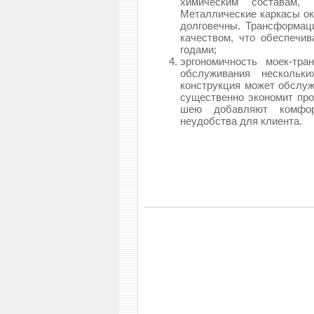
химическим составам,
Металлические каркасы ок
долговечны. Трансформа
качеством, что обеспечи
годами;
эргономичность моек-тр
обслуживания нескольк
конструкция может обслуж
существенно экономит про
шею добавляют комфор
неудобства для клиента.