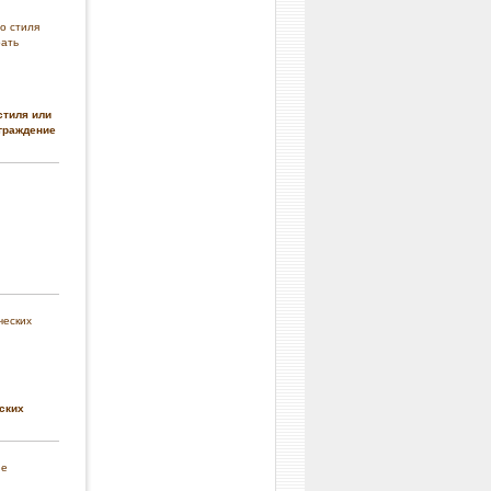
стиля или
граждение
ских