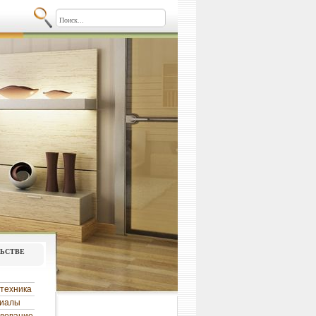
льстве
техника
риалы