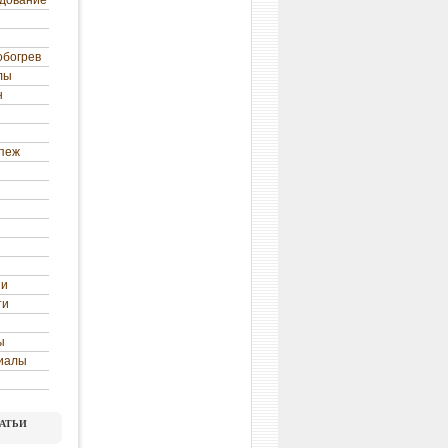
удование
обогрев
лы
н
епеж
ни
ти
ы
иалы
атьи