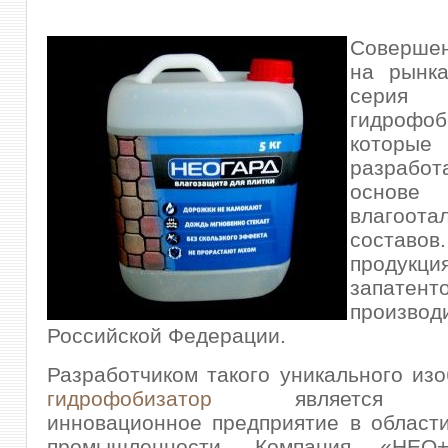
Соверше
на рынка
серия
гидрофоб
котор
разраб
основе
влагоота
соста
продукци
запате
произв
Российской Федерации.
Разработчиком такого уникального изо
гидрофобизатор
является не
инновационное предприятие в област
промышленности. Компания «НЕО+