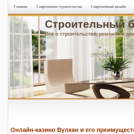
Главная
Современное строительство
Современный дизайн
Строительный б
Все о строительстве, ремонте и ди
Онлайн-казино Вулкан и его преимущест