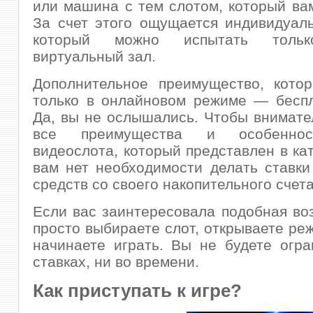
или машина с тем слотом, который ва
За счет этого ощущается индивидуал
который можно испытать толь
виртуальный зал.
Дополнительное преимущество, котор
только в онлайновом режиме — беспл
Да, вы не ослышались. Чтобы внимате
все преимущества и особенно
видеослота, который представлен в кат
вам нет необходимости делать ставк
средств со своего накопительного счета
Если вас заинтересовала подобная в
просто выбираете слот, открываете ре
начинаете играть. Вы не будете огр
ставках, ни во времени.
Как приступать к игре?