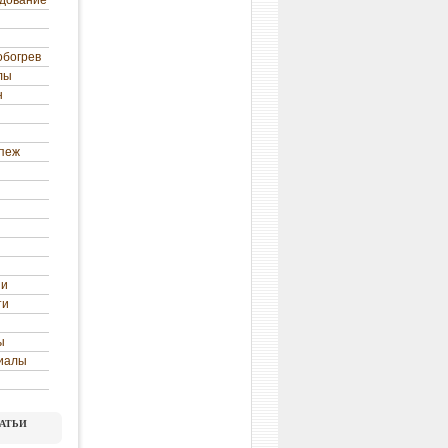
удование
обогрев
лы
н
епеж
ни
ти
ы
иалы
атьи