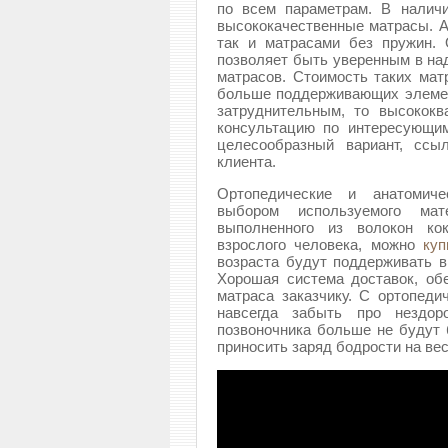
по всем параметрам. В наличи
высококачественные матрасы. А
так и матрасами без пружин. 
позволяет быть уверенным в на
матрасов. Стоимость таких мат
больше поддерживающих элемен
затруднительным, то высокок
консультацию по интересующи
целесообразный вариант, ссы
клиента.
Ортопедические и анатомич
выбором используемого мат
выполненного из волокон ко
взрослого человека, можно
куп
возраста будут поддерживать в
Хорошая система доставок, об
матраса заказчику. С ортопед
навсегда забыть про нездор
позвоночника больше не будут 
приносить заряд бодрости на вес