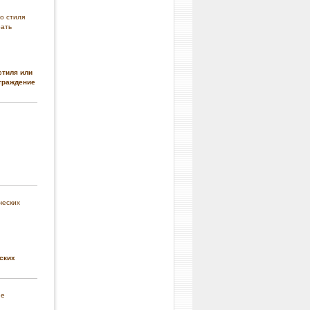
стиля или
граждение
ских