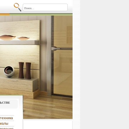
льстве
техника
риалы