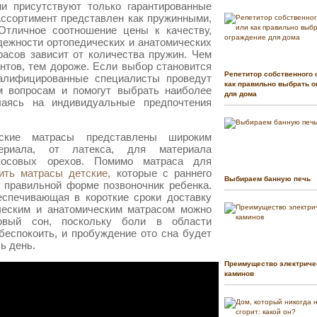
и присутствуют только гарантированные
ссортимент представлен как пружинными,
Отличное соотношение цены к качеству,
дежности ортопедических и анатомических
расов зависит от количества пружин. Чем
тов, тем дороже. Если выбор становится
Репетитор собственного 
валифицированные специалисты проведут
как правильно выбрать о
м вопросам и помогут выбрать наиболее
для дома
лаясь на индивидуальные предпочтения
еские матрасы представлены широким
ериала, от латекса, для материала
косовых орехов. Помимо матраса для
ить матрасы детские
, которые с раннего
Выбираем банную печь
 правильной форме позвоночник ребенка.
еспечивающая в короткие сроки доставку
ическим и анатомическим матрасом можно
овый сон, поскольку боли в области
беспокоить, и пробуждение ото сна будет
ь день.
Преимущество электриче
каминов