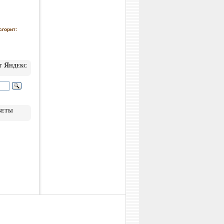
сгорит:
т Яндекс
веты