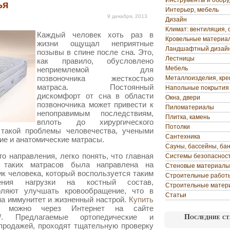
Инструменты и обор
ья
Интерьер, мебель
9 декабря, 2013
Дизайн
Климат: вентиляция, 
Каждый человек хоть раз в
Кровельные материа
жизни ощущал неприятные
Ландшафтный дизай
позывы в спине после сна. Это,
Лестницы
как правило, обусловлено
Мебель
неприемлемой для
позвоночника жесткостью
Металлоизделия, кр
матраса.
Постоянный
Напольные покрытия
дискомфорт от сна в области
Окна, двери
позвоночника может привести к
Пиломатериалы
непоправимым последствиям,
Плитка, камень
вплоть до хирургического
Потолки
 такой проблемы человечества, учеными
Сантехника
ие и анатомические матрасы.
Сауны, бассейны, ба
о направления, легко понять, что главная
Системы безопаснос
 таких матрасов была направлена на
Стеновые материалы
ик человека, который воспользуется таким
Строительные работ
ения нагрузки на костный состав,
Строительные матер
оляют улучшать кровообращение, что в
Статьи
на иммунитет и жизненный настрой.
Купить
можно через Интернет на сайте
atrasi/. Предлагаемые ортопедические и
Последние ст
продажей, проходят тщательную проверку