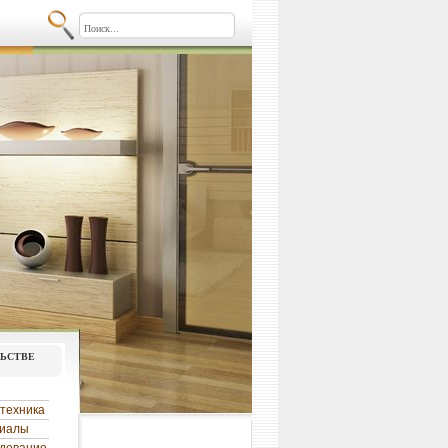
льстве
техника
риалы