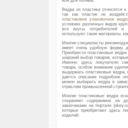
или для полива.
Ведра из пластика относятся к
так как пластик не воздейст
пластиковое упаковочное ведр
условиях различных видов круп
все вкусы потребителей и 
используют такие материалы, ка
Многие специалисты рекоменду
имеет очень удобную форму, 
Приобрести пластиковые ведра м
широкий выбор товаров, которые
Именно здесь покупатели смо
товара, особое внимание уделяя
выдержать пластиковые ведра, 
дается описание подробное оп
можно выбирать ведра в завис
отраслям промышленной строите
Многие пластиковые ведра ос
сохраняют содержимое на до
заказчиками на портале jokey.
которые приобретают здесь п
изделий.