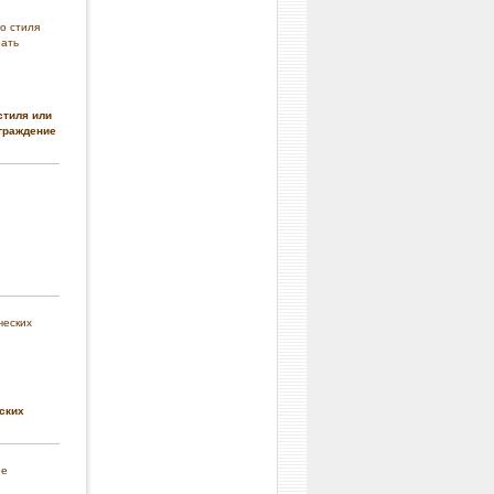
стиля или
граждение
ских