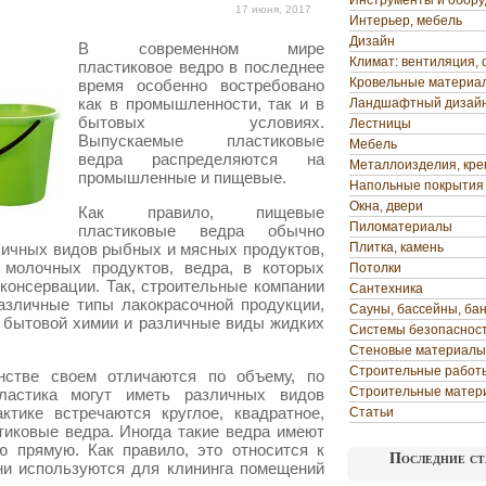
Инструменты и обор
17 июня, 2017
Интерьер, мебель
Дизайн
В современном мире
Климат: вентиляция, 
пластиковое ведро в последнее
Кровельные материа
время особенно востребовано
как в промышленности, так и в
Ландшафтный дизай
бытовых условиях.
Лестницы
Выпускаемые пластиковые
Мебель
ведра распределяются на
Металлоизделия, кр
промышленные и пищевые.
Напольные покрытия
Окна, двери
Как правило, пищевые
Пиломатериалы
пластиковые ведра обычно
личных видов рыбных и мясных продуктов,
Плитка, камень
 молочных продуктов, ведра, в которых
Потолки
консервации. Так, строительные компании
Сантехника
азличные типы лакокрасочной продукции,
Сауны, бассейны, ба
 бытовой химии и различные виды жидких
Системы безопаснос
Стеновые материалы
Строительные работ
стве своем отличаются по объему, по
Строительные матер
ластика могут иметь различных видов
ктике встречаются круглое, квадратное,
Статьи
тиковые ведра. Иногда такие ведра имеют
ю прямую. Как правило, это относится к
Последние ст
ни используются для клининга помещений