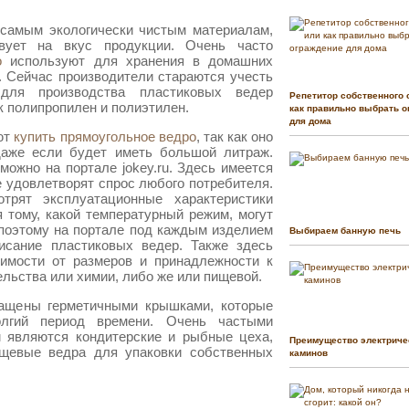
 самым экологически чистым материалам,
вует на вкус продукции. Очень часто
о
используют для хранения в домашних
. Сейчас производители стараются учесть
для производства пластиковых ведер
Репетитор собственного 
к полипропилен и полиэтилен.
как правильно выбрать о
для дома
ют
купить прямоугольное ведро
, так как оно
даже если будет иметь большой литраж.
ожно на портале jokey.ru. Здесь имеется
 удовлетворят спрос любого потребителя.
трят эксплуатационные характеристики
 тому, какой температурный режим, могут
поэтому на портале под каждым изделием
Выбираем банную печь
исание пластиковых ведер. Также здесь
имости от размеров и принадлежности к
льства или химии, либо же или пищевой.
нащены герметичными крышками, которые
лгий период времени. Очень частыми
ru являются кондитерские и рыбные цеха,
Преимущество электриче
ищевые ведра для упаковки собственных
каминов