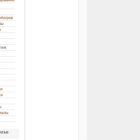
удование
обогрев
лы
н
епеж
ни
ти
ы
иалы
атьи