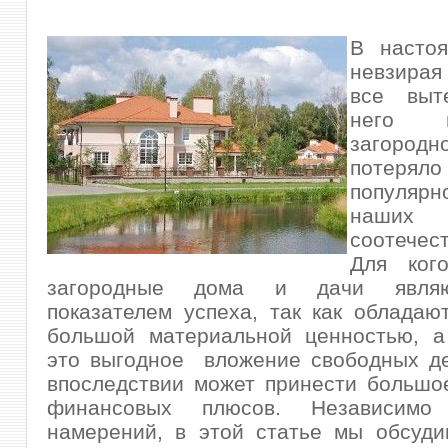
В насто
невзирая
все выт
него по
загородн
потеря
популя
наших
соотечес
Для ког
загородные дома и дачи явля
показателем успеха, так как облада
большой материальной ценностью, а 
это выгодное вложение свободных де
впоследствии может принести большо
финансовых плюсов. Независим
намерений, в этой статье мы обсуди