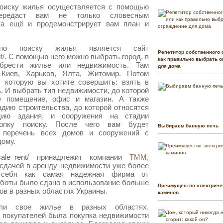
поиску жилья осуществляется с помощью
передаст вам не только словесным
 а ещё и продемонстрирует вам план и
о поиску жилья является сайт
Репетитор собственного 
t/
. С помощью него можно выбрать город, в
как правильно выбрать о
брести жилье или недвижимость. Там
для дома
 Киев, Харьков, Ялта, Житомир. Потом
 которую вы хотите совершить: взять в
. И выбрать тип недвижимости, до которой
ое помещение, офис и магазин. А также
дию строительства, до которой относятся
цию здания, и сооружения на стадии
нопку поиску. После чего вам будет
Выбираем банную печь
 перечень всех домов и сооружений с
дому.
r_sale_rent/ принадлежит компании
ТММ
,
 сдачей в аренду недвижимости уже более
 себя как самая надежная фирма от
аботы было сдано в использование больше
Преимущество электриче
ов в разных областях Украины.
каминов
ли свое жилье в разных областях.
 покупателей была покупка недвижимости