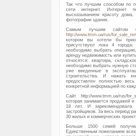
Так что лучшим способом по 
сети интернет. Интернет 
высказыванием красоту дома,
фотографии здания.
Самым лучшим сайтом п
http://www.tmm.ua/rus/for_sale_ren
котором вы хотели бы прио
присутствуют пока 4 города:
необходимо выбрать операцию,
аренду недвижимость или купить
относятся: квартира, складск
необходимо выбрать нужную ста
уже введенные в эксплуата
строительства. И нажать к
предоставлен полностью весь
конкретной информацией по каж
Сайт http://www.tmm.ua/rus/fo
которая занимается продажей и
18 лет. И зарекомендовала
застройщиков. За весь период р
30 жилых и коммерческих проект
Больше 1500 семей получи
Единственным пожеланием всех