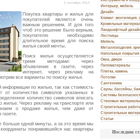
Инструменты и обор
2 сентября, 2013
Интерьер, мебель
Дизайн
Покупка квартиры и жилья для
Климат: вентиляция, 
покупателей является очень
Кровельные материа
важным решением. И для того
чтоб это решение было верным,
Ландшафтный дизай
покупателю необходимо
Лестницы
длительное время для
поиска
Мебель
жилья своей мечты.
Металлоизделия, кр
Напольные покрытия
Поиск жилья осуществляется
Окна, двери
тремя методами: через
Пиломатериалы
объявления в газете, через
интернет, через рекламу на
Плитка, камень
мотрим все варианты по поиску жилья.
Потолки
Сантехника
й информации по жилью, так как стоимость
Сауны, бассейны, ба
ит от количества символов указанных в
Системы безопаснос
ределенное количество символов вписать
Стеновые материалы
 жилье. Через рекламу на транспорте или
Строительные работ
наем о продаже жилья, чем даже от
Строительные матер
 газете.
Статьи
не больше одной минуты, а за это время мы
 координаты понравившейся нас квартиры
Последние ст