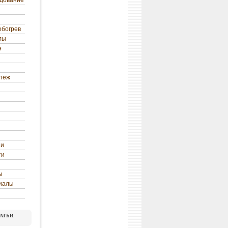
удование
обогрев
лы
н
епеж
ни
ти
ы
иалы
атьи