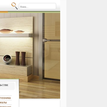
льстве
техника
риалы