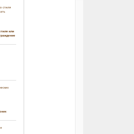
стиля или
граждение
ских