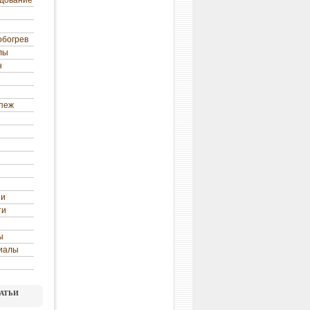
удование
обогрев
лы
н
епеж
ни
ти
ы
иалы
атьи