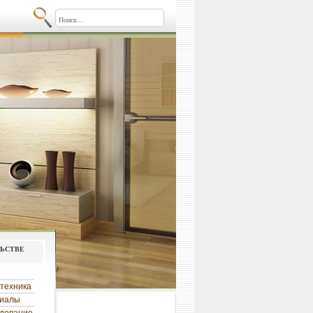
льстве
техника
риалы