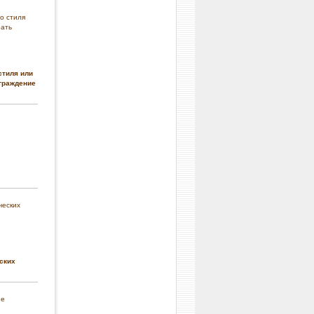
стиля или
граждение
ских