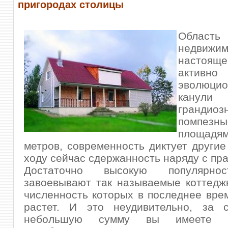
пригородах столицы
Область
недвиж
настоя
активно
эволюцио
канули
гранд
помпезны
площадя
метров, современность диктует другие
ходу сейчас сдержанность наряду с пр
Достаточно высокую популярно
завоевывают так называемые коттедж
численность которых в последнее вре
растет. И это неудивительно, за с
небольшую сумму вы имеете в