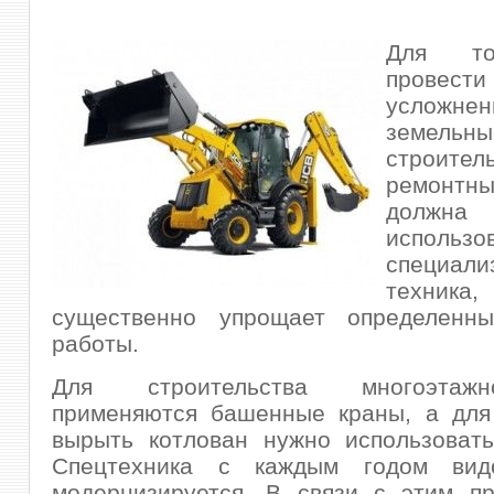
Для то
провести
усложне
земельны
строит
ремонтн
должна
использо
специали
техник
существенно
упрощает определенн
работы.
Для строительства многоэтаж
применяются башенные краны, а для 
вырыть котлован нужно использовать
Спецтехника с каждым годом видо
модернизируется. В связи с этим пр