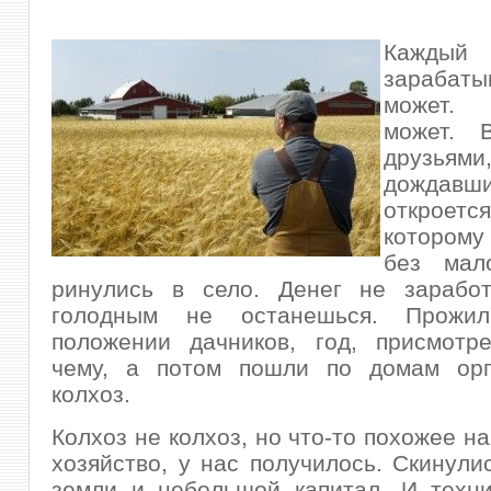
Каждый
зарабат
может.
может.
друзь
дождавш
откроетс
которому
без мал
ринулись в село. Денег не зарабо
голодным не останешься. Прожи
положении дачников, год, присмотре
чему, а потом пошли по домам орг
колхоз.
Колхоз не колхоз, но что-то похожее н
хозяйство, у нас получилось. Скинули
земли и небольшой капитал. И техни