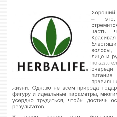
Хороший 
– это
стремит
часть че
Красив
блестя
волосы,
лицо и ру
показат
очеред
пит
правиль
жизни. Однако не всем природа пода
фигуру и идеальные параметры, многи
усердно трудиться, чтобы достичь о
результатов.
В наше время есть большое к