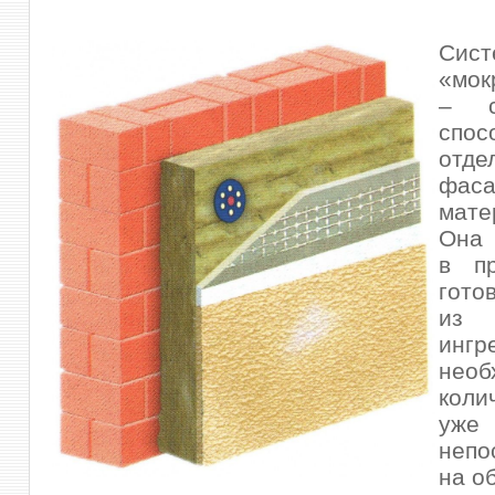
Сист
«мо
– с
спос
отде
фас
мате
Она 
в пр
гот
из
инг
необ
коли
уже
непо
на о