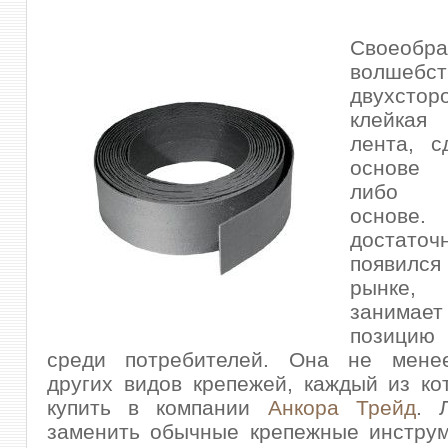
Своеобра
волшебс
двухстор
клейкая
лента, с
основе 
либо а
основе.
достато
появилс
рынке,
занимае
позици
среди потребителей. Она не мене
других видов крепежей, каждый из к
купить в компании
Анкора Трейд
. 
заменить обычные крепежные инструм