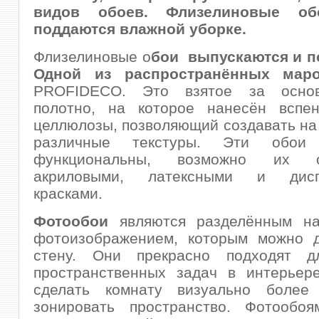
видов обоев. Флизелиновые о
поддаются влажной уборке.
Флизелиновые о
бои выпускаются и
по
Одной из распространённых маро
PROFIDECO. Это взятое за основ
полотно, на которое нанесён вспе
целлюлозы, позволяющий создавать на
различные текстуры. Эти обо
функциональны, возможно их о
акриловыми, латексными и дисп
красками.
Фотообои
являются разделённым н
фотоизображением, которым можно д
стену. Они прекрасно подходят д
пространственных задач в интерьере
сделать комнату визуально более 
зонировать пространство. Фотообо