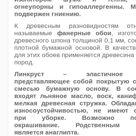
огнеупорны и гипоаллергенны. М
подвержен гниению.
К древесным разновидностям отн
называемые
фанерные обои
, изго
древесного шпона толщиной 0,1 мм, со
плотной бумажной основой. В качест
для этих обоев применяется древесина
пород.
Линкруст
– эластичное п
представляющее собой покрытую с
смесью бумажную основу. В со
входят льняное масло, воск, кани
мелкая древесная стружка. Облад
износоустойчивостью, не имеют о
при уборке. Возможно пос
окрашивание. Родственным м
является
анаглипта.