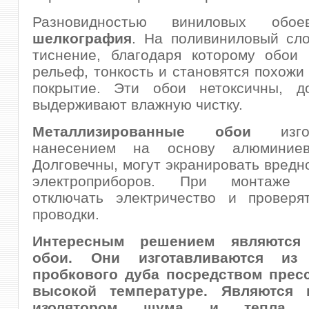
Разновидностью виниловых обое
шелкография
. На поливиниловый сл
тиснение, благодаря которому обои 
рельеф, тонкость и становятся похожи
покрытие. Эти обои нетоксичны, д
выдерживают влажную чистку.
Металлизированные обои
изгот
нанесением на основу алюминиев
Долговечны, могут экранировать вредн
электроприборов. При монтаже 
отключать электричество и проверя
проводки.
Интересным решением являютс
обои
. Они изготавливаются из
пробкового дуба посредством прес
высокой температуре. Являются 
изолятором шума и тепла, э