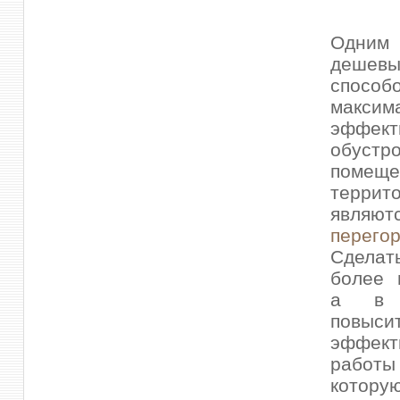
Одним
дешевы
способ
максим
эффект
обустр
поме
террит
являю
перего
Сдела
более 
а в к
повыси
эффект
работ
котору