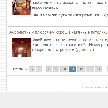
необходимость ремонта, но не просто
евростандарт.
Так в чем же суть такого ремонта?
(д
Абсолютный плюс: чем хороши натяжные потолки.
Какой хозяин или хозяйка не мечтает 
еще уютнее и красивее? Немудрен
товаров для стройки и
(далее…)
Страницы:
«
1
...
8
9
10
11
12
13
14
...
Все права защищены