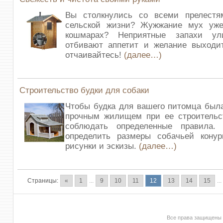
Вы столкнулись со всеми прелест
сельской жизни? Жужжание мух уж
кошмарах? Неприятные запахи ули
отбивают аппетит и желание выходи
отчаивайтесь!
(далее…)
Строительство будки для собаки
Чтобы будка для вашего питомца был
прочным жилищем при ее строительс
соблюдать определенные правила.
определить размеры собачьей кону
рисунки и эскизы.
(далее…)
Страницы:
«
1
...
9
10
11
12
13
14
15
...
Все права защищены