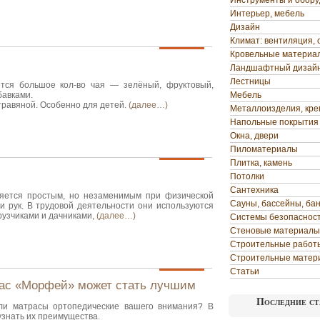
Инструменты и обор
Интерьер, мебель
Дизайн
Климат: вентиляция, 
Кровельные материа
Ландшафтный дизай
Лестницы
тся большое кол-во чая — зелёный, фруктовый,
бавками.
Мебель
травяной. Особенно для детей.
(далее…)
Металлоизделия, кр
Напольные покрытия
Окна, двери
Пиломатериалы
Плитка, камень
Потолки
Сантехника
ляется простым, но незаменимым при физической
Сауны, бассейны, ба
и рук. В трудовой деятельности они используются
грузчиками и дачниками,
(далее…)
Системы безопаснос
Стеновые материалы
Строительные работ
Строительные матер
Статьи
ас «Морфей» может стать лучшим
Последние ст
ли матрасы ортопедические вашего внимания? В
узнать их преимущества.