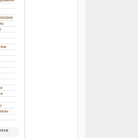
удование
обогрев
лы
н
епеж
ни
ти
ы
иалы
атьи