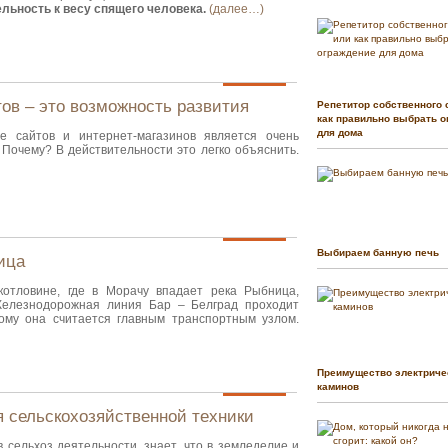
ельность к весу спящего человека.
(далее…)
ов – это возможность развития
Репетитор собственного 
как правильно выбрать о
для дома
 сайтов и интернет-магазинов является очень
 Почему? В действительности это легко объяснить.
Выбираем банную печь
ица
котловине, где в Морачу впадает река Рыбница,
Железнодорожная линия Бар – Белград проходит
ому она считается главным транспортным узлом.
Преимущество электриче
каминов
 сельскохозяйственной техники
 сельхоз деятельности, знает, что в земледелие и