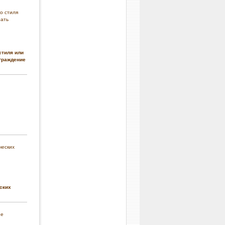
стиля или
граждение
ских