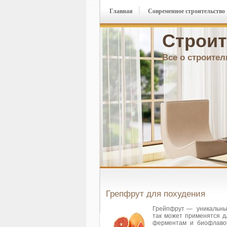
Главная
Современное строительство
Строит
Все о строител
Грепфрут для похудения
Грейпфрут — уникальный 
так может применятся д
ферментам и биофлавон