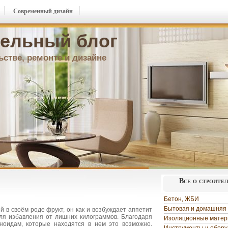
Современный дизайн
ельный блог
ьстве, ремонте и дизайне
Все о строите
Бетон, ЖБИ
Бытовая и домашняя 
в своём роде фрукт, он как и возбуждает аппетит
ля избавления от лишних килограммов. Благодаря
Изоляционные мате
оидам, которые находятся в нем это возможно.