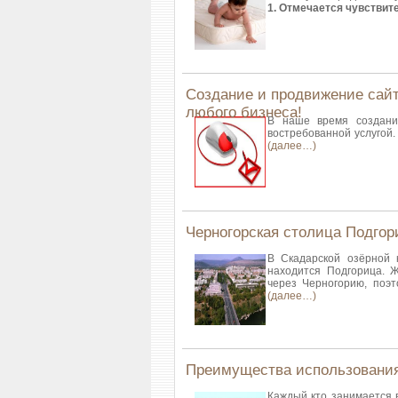
1. Отмечается чувствит
Создание и продвижение сайт
любого бизнеса!
В наше время создание
востребованной услугой.
(далее…)
Черногорская столица Подгор
В Скадарской озёрной 
находится Подгорица. 
через Черногорию, поэт
(далее…)
Преимущества использования
Каждый кто занимается в