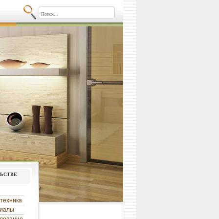
льстве
техника
риалы