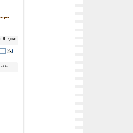
сгорит:
т Яндекс
веты