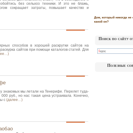
обойтись без сельхоз техники. И это не блажь,
огом сокращает затраты, повышает качество и
Дом, который никогда не 
какой он?
Поиск по сайту о
рных способов в хорошей раскрутки сайтов на
раскурка сайтов при помощи каталогов статей. Для
лее…)
Полезные со
ифе
у знакомых мы летали на Тенерифе. Перелет туда-
000 руб., но нас такая цена устраивала. Конечно,
ты с
(далее…)
аобао