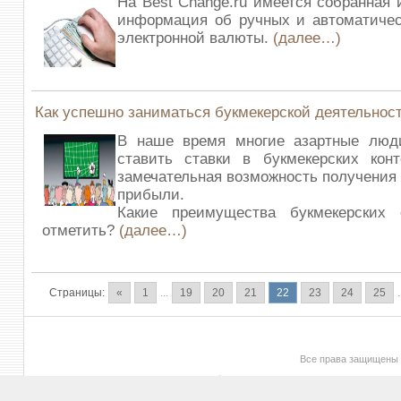
На Best Change.ru имеется собранная 
информация об ручных и автоматичес
электронной валюты.
(далее…)
Как успешно заниматься букмекерской деятельнос
В наше время многие азартные люд
ставить ставки в букмекерских конт
замечательная возможность получения
прибыли.
Какие преимущества букмекерских 
отметить?
(далее…)
Страницы:
«
1
...
19
20
21
22
23
24
25
.
Все права защищены