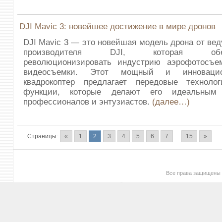
DJI Mavic 3: новейшее достижение в мире дронов
DJI Mavic 3 — это новейшая модель дрона от ве
производителя DJI, которая обе
революционизировать индустрию аэрофотосъе
видеосъемки. Этот мощный и инноваци
квадрокоптер предлагает передовые техноло
функции, которые делают его идеальным
профессионалов и энтузиастов.
(далее…)
Страницы:
«
1
2
3
4
5
6
7
...
15
»
Все права защищены