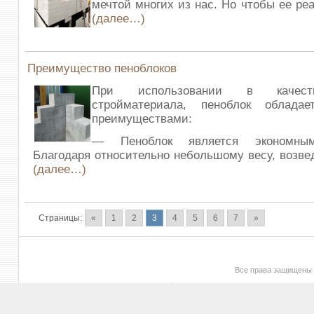
мечтой многих из нас. Но чтобы ее ре
(далее…)
Преимущество пеноблоков
При использовании в качеств
стройматериала, пеноблок облада
преимуществами:
— Пеноблок является экономным
Благодаря относительно небольшому весу, возве
(далее…)
Страницы:
«
1
2
3
4
5
6
7
»
Все права защищены