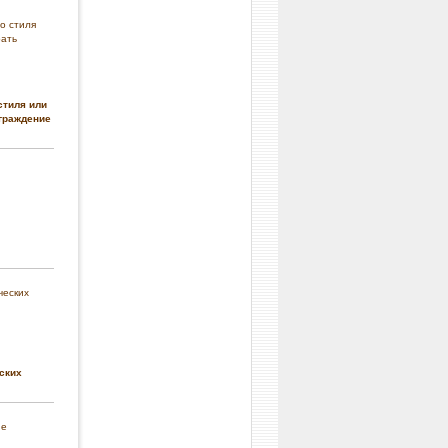
стиля или
граждение
ских