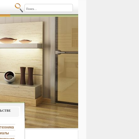
льстве
техника
риалы