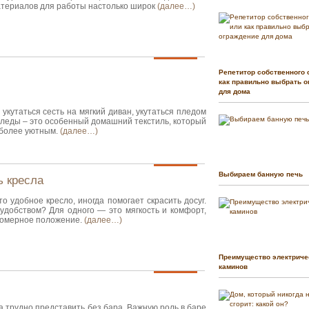
атериалов для работы настолько широк
(далее…)
Репетитор собственного 
как правильно выбрать о
для дома
 укутаться сесть на мягкий диван, укутаться пледом
леды – это особенный домашний текстиль, который
 более уютным.
(далее…)
Выбираем банную печь
ь кресла
то удобное кресло, иногда помогает скрасить досуг.
 удобством? Для одного — это мягкость и комфорт,
вномерное положение.
(далее…)
Преимущество электриче
каминов
а трудно представить без бара. Важную роль в баре