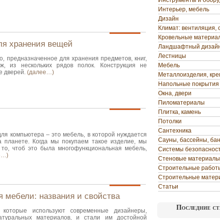
Инструменты и обор
Интерьер, мебель
Дизайн
Климат: вентиляция, 
Кровельные материа
ля хранения вещей
Ландшафтный дизай
Лестницы
о, предназначенное для хранения предметов, книг,
ж, из нескольких рядов полок. Конструкция не
Мебель
е дверей.
(далее…)
Металлоизделия, кр
Напольные покрытия
Окна, двери
Пиломатериалы
Плитка, камень
Потолки
Сантехника
ля компьютера – это мебель, в которой нуждается
Сауны, бассейны, ба
 планете. Когда мы покупаем такое изделие, мы
 то, чтоб это была многофункциональная мебель,
Системы безопаснос
е…)
Стеновые материалы
Строительные работ
Строительные матер
Статьи
 мебели: названия и свойства
Последние ст
 которые используют современные дизайнеры,
атуральных материалов, и стали им достойной