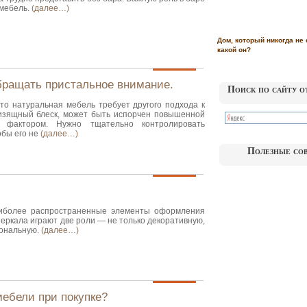
 мебель.
(далее…)
Дом, который никогда не 
какой он?
обращать пристальное внимание.
Поиск по сайту о
то натуральная мебель требует другого подхода к
 изящный блеск, может быть испорчен повышенной
 фактором. Нужно тщательно контролировать
обы его не
(далее…)
Полезные со
иболее распространенные элементы оформления
зеркала играют две роли — не только декоративную,
иональную.
(далее…)
мебели при покупке?