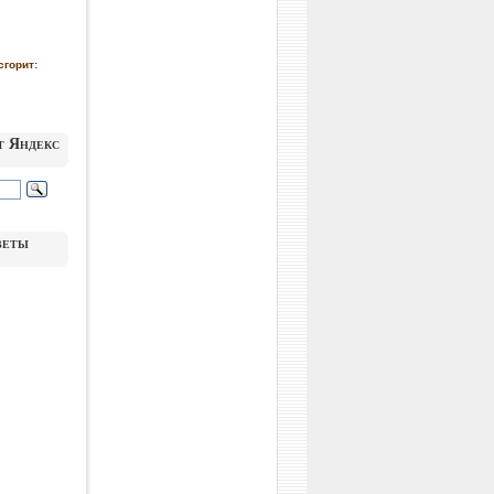
сгорит:
т Яндекс
веты