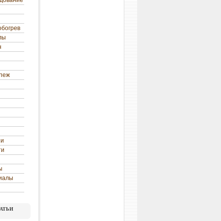
удование
обогрев
лы
н
епеж
ни
ти
ы
иалы
атьи