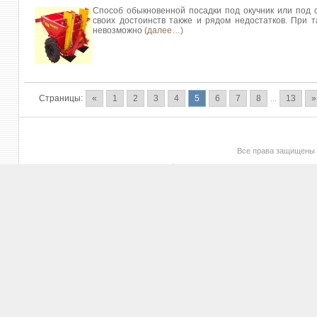
Способ обыкновенной посадки под окучник или под 
своих достоинств также и рядом недостатков. При т
невозможно
(далее…)
Страницы:
«
1
2
3
4
5
6
7
8
...
13
»
Все права защищены