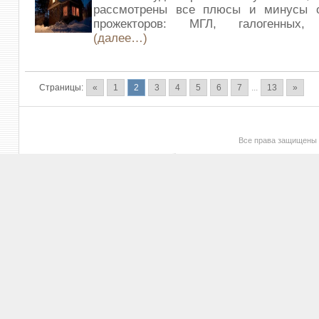
рассмотрены все плюсы и минусы 
прожекторов: МГЛ, галогенных, 
(далее…)
Страницы:
«
1
2
3
4
5
6
7
...
13
»
Все права защищены