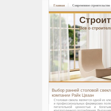
Главная
Современное строительство
Строит
Все о строител
Выбор ранней столовой свекл
компании Райк Цваан
Столовая свекла является одной из кл
и профессиональных фермерских полях
питательной ценностью и богаты
круглогодичного потребления. Выращив