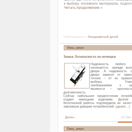
к выбору посевного материала, подгот
Читать продолжение »
Опубликовано в:
Ландшафтный дизай
Окна, двери
Замки. Безопасность по-немецки
Надежность любого 
начинается, прежде все
двери. А надежность 
двери зависит от замк
точнее – от их правил
выбора. Главн
требованиями к за
являются – прочнос
долговечность.
Сейчас набольшее предпочтение потреб
отдают немецким изделиям. Долгие 
безотказной работы подтвердили их качес
завоевали доверие потребителей.
(далее…)
Далее...
12 Сен
Окна, двери