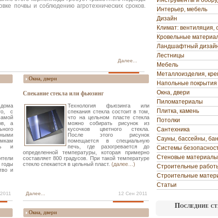
Инструменты и обор
овке почвы и соблюдению агротехнических сроков.
Интерьер, мебель
Дизайн
Климат: вентиляция, 
Кровельные материа
Ландшафтный дизай
Лестницы
Далее...
Мебель
Металлоизделия, кр
Окна, двери
Напольные покрытия
Окна, двери
Спекание стекла или фьюзинг
Пиломатериалы
дома
Технология фьюзинга или
Плитка, камень
го, с
спекания стекла состоит в том,
самой
что на цельном пласте стекла
Потолки
ов, а
можно собирать рисунок из
ьного
кусочков цветного стекла.
Сантехника
ыми
После этого рисунок
Сауны, бассейны, ба
мкам
помещается в специальную
ть и
печь, где разогревается до
Системы безопаснос
определенной температуры, которая примерно
Стеновые материалы
ители
составляет 800 градусов. При такой температуре
годы
стекло спекается в цельный пласт.
(далее…)
Строительные работ
тво и
Строительные матер
Статьи
 2011
Далее...
12 Сен 2011
Последние ст
Окна, двери