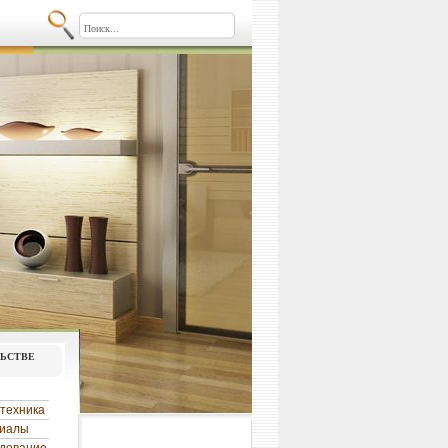
льстве
техника
риалы