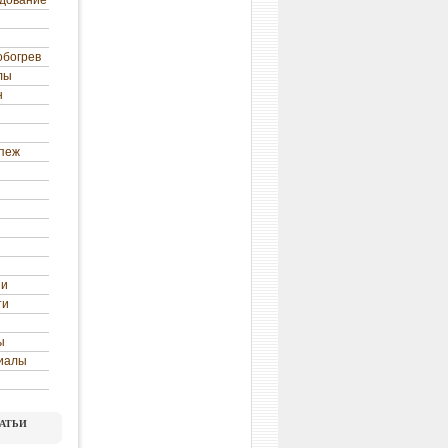
удование
обогрев
лы
н
епеж
ни
ти
ы
иалы
атьи