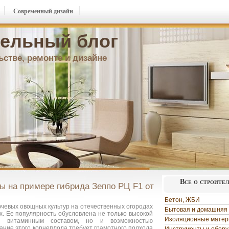
Современный дизайн
ельный блог
ьстве, ремонте и дизайне
Все о строите
ы на примере гибрида Зеппо РЦ F1 от
Бетон, ЖБИ
ючевых овощных культур на отечественных огородах
Бытовая и домашняя 
. Ее популярность обусловлена не только высокой
Изоляционные мате
м витаминным составом, но и возможностью
ание этого корнеплода требует грамотного подхода